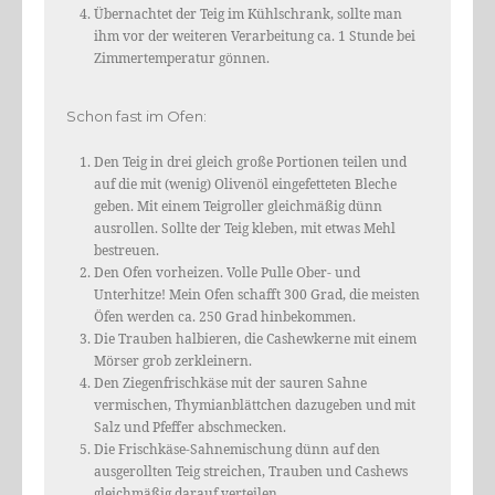
Übernachtet der Teig im Kühlschrank, sollte man
ihm vor der weiteren Verarbeitung ca. 1 Stunde bei
Zimmertemperatur gönnen.
Schon fast im Ofen:
Den Teig in drei gleich große Portionen teilen und
auf die mit (wenig) Olivenöl eingefetteten Bleche
geben. Mit einem Teigroller gleichmäßig dünn
ausrollen. Sollte der Teig kleben, mit etwas Mehl
bestreuen.
Den Ofen vorheizen. Volle Pulle Ober- und
Unterhitze! Mein Ofen schafft 300 Grad, die meisten
Öfen werden ca. 250 Grad hinbekommen.
Die Trauben halbieren, die Cashewkerne mit einem
Mörser grob zerkleinern.
Den Ziegenfrischkäse mit der sauren Sahne
vermischen, Thymianblättchen dazugeben und mit
Salz und Pfeffer abschmecken.
Die Frischkäse-Sahnemischung dünn auf den
ausgerollten Teig streichen, Trauben und Cashews
gleichmäßig darauf verteilen.