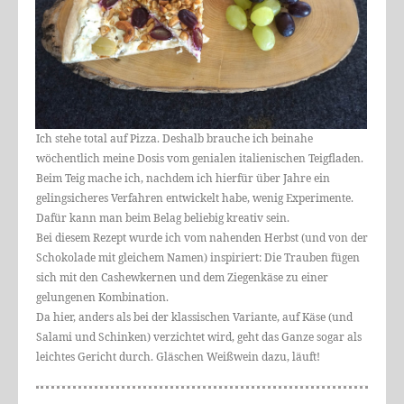
Ich stehe total auf Pizza. Deshalb brauche ich beinahe
wöchentlich meine Dosis vom genialen italienischen Teigfladen.
Beim Teig mache ich, nachdem ich hierfür über Jahre ein
gelingsicheres Verfahren entwickelt habe, wenig Experimente.
Dafür kann man beim Belag beliebig kreativ sein.
Bei diesem Rezept wurde ich vom nahenden Herbst (und von der
Schokolade mit gleichem Namen) inspiriert: Die Trauben fügen
sich mit den Cashewkernen und dem Ziegenkäse zu einer
gelungenen Kombination.
Da hier, anders als bei der klassischen Variante, auf Käse (und
Salami und Schinken) verzichtet wird, geht das Ganze sogar als
leichtes Gericht durch. Gläschen Weißwein dazu, läuft!