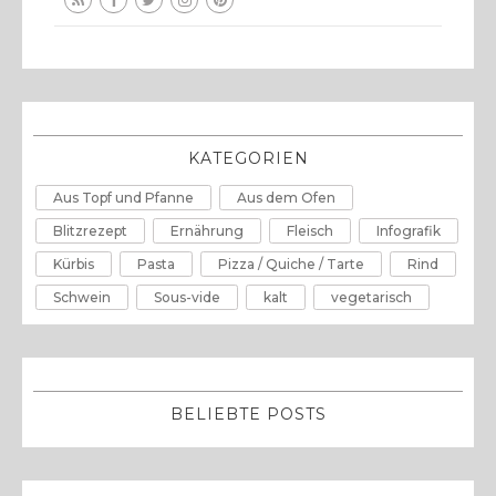
KATEGORIEN
Aus Topf und Pfanne
Aus dem Ofen
Blitzrezept
Ernährung
Fleisch
Infografik
Kürbis
Pasta
Pizza / Quiche / Tarte
Rind
Schwein
Sous-vide
kalt
vegetarisch
BELIEBTE POSTS